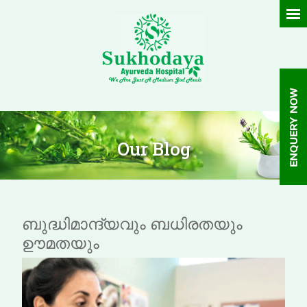
Our Blog
ബുദ്ധിമാന്ദ്യവും ബധിരതയും
ഊമതയും