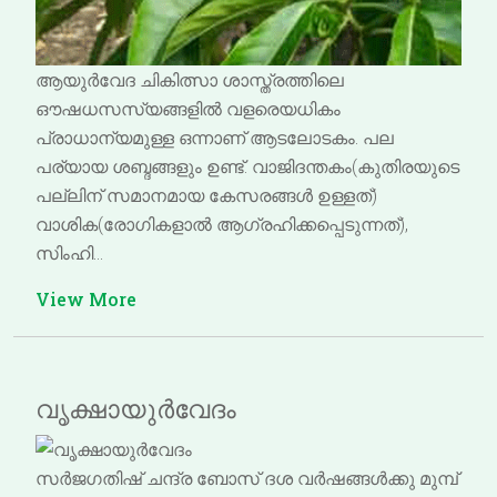
ആയുർവേദ ചികിത്സാ ശാസ്ത്രത്തിലെ
ഔഷധസസ്യങ്ങളിൽ വളരെയധികം
പ്രാധാന്യമുള്ള ഒന്നാണ് ആടലോടകം. പല
പര്യായ ശബ്ദങ്ങളും ഉണ്ട്. വാജിദന്തകം(കുതിരയുടെ
പല്ലിന് സമാനമായ കേസരങ്ങൾ ഉള്ളത്)
വാശിക(രോഗികളാൽ ആഗ്രഹിക്കപ്പെടുന്നത്),
സിംഹി…
View More
വൃക്ഷായുർവേദം
സർജഗതിഷ് ചന്ദ്ര ബോസ് ദശ വർഷങ്ങൾക്കു മുമ്പ്