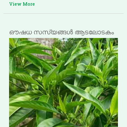
View More
ഔഷധ സസ്യങ്ങൾ ആടലോടകം